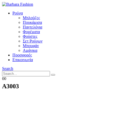
Ρούχα
Μπλούζες
Πουκάμισα
Παντελόνια
Φορέματα
Φούστες
Σετ Ρούχων
Μπουφάν
Αμάνικα
Προσφορές
Επικοινωνία
Search
0
0
A3003