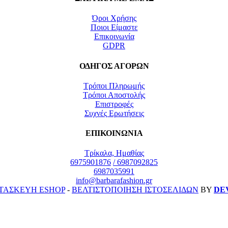
Όροι Χρήσης
Ποιοι Είμαστε
Επικοινωνία
GDPR
ΟΔΗΓΟΣ ΑΓΟΡΩΝ
Τρόποι Πληρωμής
Τρόποι Αποστολής
Επιστροφές
Συχνές Ερωτήσεις
ΕΠΙΚΟΙΝΩΝΙΑ
Τρίκαλα, Ημαθίας
6975901876
/ 6987092825
6987035991
info@barbarafashion.gr
ΤΑΣΚΕΥΗ ESHOP
-
ΒΕΛΤΙΣΤΟΠΟΙΗΣΗ ΙΣΤΟΣΕΛΙΔΩΝ
ΒΥ
DE