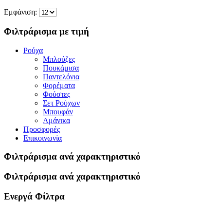
Εμφάνιση:
Φιλτράρισμα με τιμή
Ρούχα
Μπλούζες
Πουκάμισα
Παντελόνια
Φορέματα
Φούστες
Σετ Ρούχων
Μπουφάν
Αμάνικα
Προσφορές
Επικοινωνία
Φιλτράρισμα ανά χαρακτηριστικό
Φιλτράρισμα ανά χαρακτηριστικό
Ενεργά Φίλτρα