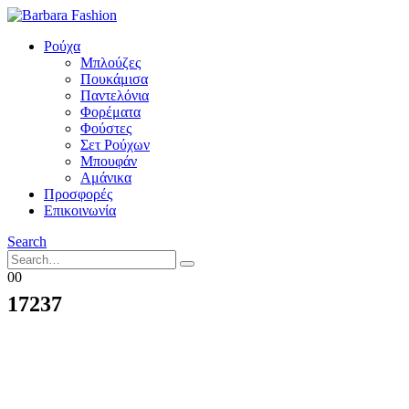
Ρούχα
Μπλούζες
Πουκάμισα
Παντελόνια
Φορέματα
Φούστες
Σετ Ρούχων
Μπουφάν
Αμάνικα
Προσφορές
Επικοινωνία
Search
0
0
17237