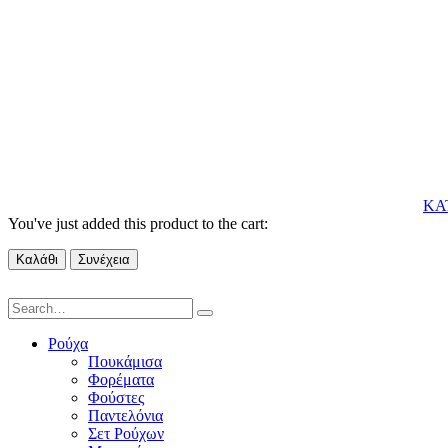
ΚΑ
You've just added this product to the cart:
Καλάθι
Συνέχεια
Ρούχα
Πουκάμισα
Φορέματα
Φούστες
Παντελόνια
Σετ Ρούχων